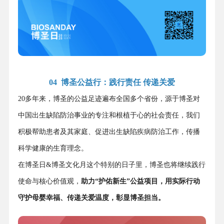
04 博圣公益行：践行责任 传递关爱
20多年来，博圣的公益足迹遍布全国多个省份，源于博圣对
中国出生缺陷防治事业的专注和根植于心的社会责任，我们
积极帮助患者及其家庭、促进出生缺陷疾病防治工作，传播
科学健康的生育理念。
在博圣日&博圣文化月这个特别的日子里，博圣也将继续践行
使命与核心价值观，
助力“护佑新生”公益项目，用实际行动
守护母婴幸福、传递关爱温度，彰显博圣担当。