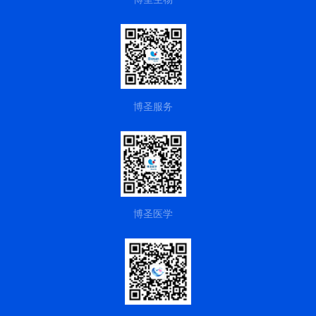
网站制作
由杭州蒙特提
供
博圣服务
博圣医学