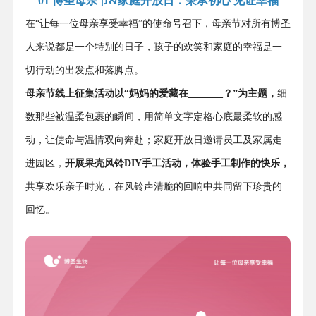
01 博圣母亲节&家庭开放日：秉承初心 见证幸福
在“让每一位母亲享受幸福”的使命号召下，母亲节对所有博圣
人来说都是一个特别的日子，孩子的欢笑和家庭的幸福是一
切行动的出发点和落脚点。
母亲节线上征集活动以“妈妈的爱藏在_______？”为主题，
细
数那些被温柔包裹的瞬间，用简单文字定格心底最柔软的感
动，让使命与温情双向奔赴；家庭开放日邀请员工及家属走
进园区，
开展果壳风铃DIY手工活动，体验手工制作的快乐，
共享欢乐亲子时光，在风铃声清脆的回响中共同留下珍贵的
回忆。