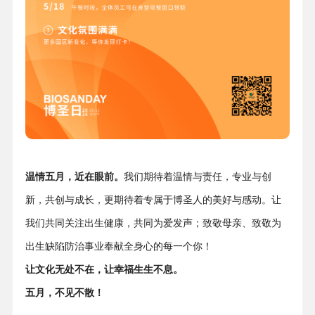
温情五月，近在眼前。
我们期待着温情与责任，专业与创
新，共创与成长，更期待着专属于博圣人的美好与感动。让
我们共同关注出生健康，共同为爱发声；致敬母亲、致敬为
出生缺陷防治事业奉献全身心的每一个你！
网站设计
杭州蒙特提供
让文化无处不在，让幸福生生不息。
五月，不见不散！