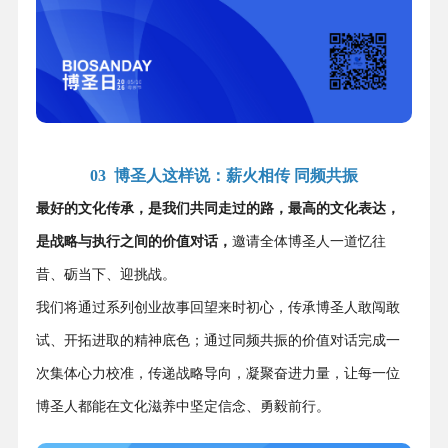
03 博圣人这样说：薪火相传 同频共振
最好的文化传承，是我们共同走过的路，最高的文化表达，
是战略与执行之间的价值对话，
邀请全体博圣人一道忆往
昔、砺当下、迎挑战。
我们将通过系列创业故事回望来时初心，传承博圣人敢闯敢
试、开拓进取的精神底色；通过同频共振的价值对话完成一
次集体心力校准，传递战略导向，凝聚奋进力量，让每一位
博圣人都能在文化滋养中坚定信念、勇毅前行。