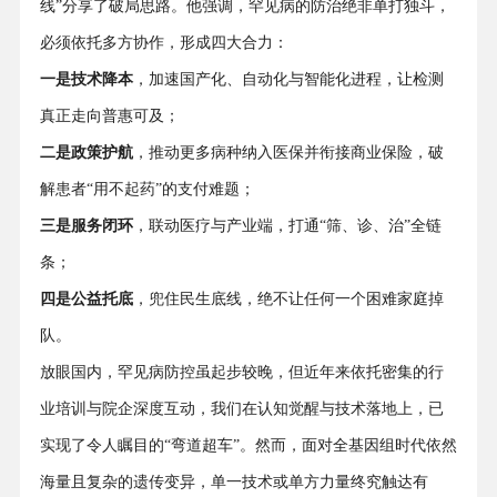
线”分享了破局思路。他强调，罕见病的防治绝非单打独斗，
必须依托多方协作，形成四大合力：
一是技术降本
，加速国产化、自动化与智能化进程，让检测
真正走向普惠可及；
二是政策护航
，推动更多病种纳入医保并衔接商业保险，破
解患者“用不起药”的支付难题；
三是服务闭环
，联动医疗与产业端，打通“筛、诊、治”全链
条；
四是公益托底
，兜住民生底线，绝不让任何一个困难家庭掉
队。
放眼国内，罕见病防控虽起步较晚，但近年来依托密集的行
业培训与院企深度互动，我们在认知觉醒与技术落地上，已
实现了令人瞩目的“弯道超车”。然而，面对全基因组时代依然
海量且复杂的遗传变异，单一技术或单方力量终究触达有