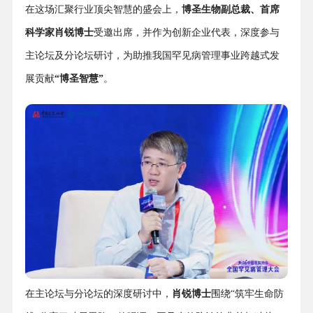
在这场汇聚行业顶尖智慧的盛会上，
博圣生物
副总裁、首席
科学家
肖锐博士
受邀出席，并作为创新企业代表，深度参与
主论坛及分论坛研讨，为助推我国罕见病管理事业跨越式发
展贡献
“博圣智慧”
。
在主论坛与分论坛的深度研讨中，
肖锐博士
围绕“筑牢生命防