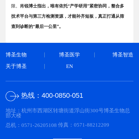
限。
肖锐博士指出，唯有依托“产学研用”紧密协同，整合多
网站制作
由杭州蒙特提
技术平台与第三方检测资源，才能补齐短板，真正打通从筛
供
查到诊断的“最后一公里”。
博圣生物
博圣医学
博圣智造
关于博圣
EN
热线：
400-0850-051
地址：杭州市西湖区转塘街道浮山街300号博圣生物总
部大楼
总机：0571-26205108
传真：0571-88212209